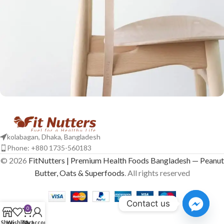
A lacus bibendum pulvinar
Furniture
kolabagan, Dhaka, Bangladesh
Phone: +880 1735-560183
© 2026
FitNutters | Premium Health Foods Bangladesh — Peanut
Butter, Oats & Superfoods
. All rights reserved
Contact us
0
Shop
Wishlist
Cart
My account