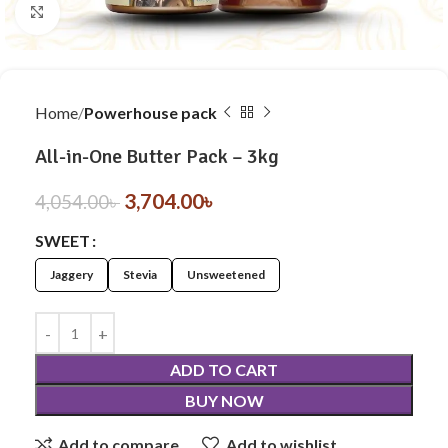
Click to enlarge
Home
Powerhouse pack
All-in-One Butter Pack – 3kg
3,704.00
৳
4,054.00
৳
SWEET
Jaggery
Stevia
Unsweetened
ADD TO CART
BUY NOW
Add to compare
Add to wishlist