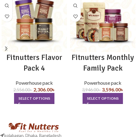
Fitnutters Flavor
Fitnutters Monthly
Pack 4
Family Pack
Powerhouse pack
Powerhouse pack
2,306.00
৳
3,596.00
৳
2,556.00
৳
3,946.00
৳
SELECT OPTIONS
SELECT OPTIONS
kolabagan, Dhaka, Bangladesh