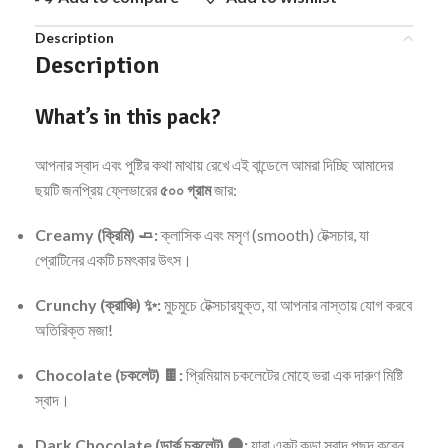
Description
Description
What’s in this pack?
আপনার স্বাদ এবং পুষ্টির কথা মাথায় রেখে এই বান্ডেলে আমরা দিচ্ছি আমাদের
ছয়টি জনপ্রিয় ফ্লেভারের
৫০০ গ্রাম
জার:
Creamy (ক্রিমি) 🧈:
ক্লাসিক এবং মসৃণ (smooth) টেক্সচার, যা
প্রোটিনের একটি চমৎকার উৎস।
Crunchy (ক্রাঞ্চি) ✨:
মুচমুচে টেক্সচারযুক্ত, যা আপনার নাস্তায় যোগ করবে
অতিরিক্ত মজা!
Chocolate (চকলেট) 🍫:
প্রিমিয়াম চকলেটের মোহে ভরা এক দারুণ মিষ্টি
স্বাদ।
Dark Chocolate (ডার্ক চকলেট) 🌑:
যারা একটু কড়া স্বাদ পছন্দ করেন,