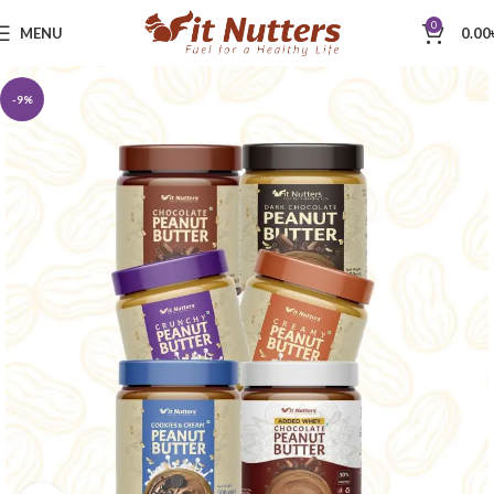
0
MENU
0.00
-9%