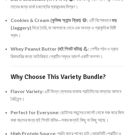
তাদের জন্য ডার্ক চকলেটের স্বাস্থ্যকর মিশ্রণ।
Cookies & Cream (কুকিজ অ্যান্ড ক্রিম) 🍪:
এটি বিশেষভাবে
গুড়
(Jaggery)
দিয়ে তৈরি, যা আপনাকে দেবে এক অনন্য ও প্রাকৃতিক মিষ্টি
স্বাদ।
Whey Peanut Butter (হুই পিনাট বাটার) 💪:
পেশীর গঠন ও দ্রুত
রিকভারির জন্য অতিরিক্ত প্রোটিন সমৃদ্ধ আদর্শ একটি অপশন।
Why Choose This Variety Bundle?
Flavor Variety:
৬টি ভিন্ন ফ্লেভার থাকায় প্রতিদিনের নাস্তায় আসবে
বৈচিত্র্য।
Perfect for Everyone:
ছোটদের পছন্দের চকলেট থেকে শুরু করে জিম
করা বড়দের জন্য হুই পিনাট বাটার—সবার জন্যই কিছু না কিছু আছে।
High Protein Source:
প্রতি জারে পাবেন হাই-কোয়ালিটি প্রোটিন ও