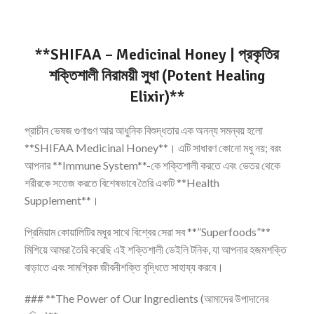
**SHIFAA – Medicinal Honey | প্রকৃতির
শক্তিশালী নিরাময়ী সুধা (Potent Healing
Elixir)**
প্রাচীন ভেষজ গুণাগুণ আর আধুনিক বিশুদ্ধতার এক অনন্য সমন্বয় হলো
**SHIFAA Medicinal Honey**। এটি সাধারণ কোনো মধু নয়; বরং
আপনার **Immune System**-কে শক্তিশালী করতে এবং ভেতর থেকে
শরীরকে সতেজ করতে বিশেষভাবে তৈরি একটি **Health
Supplement**।
প্রিমিয়াম কোয়ালিটির মধুর সাথে বিশ্বের সেরা সব **”Superfoods”**
মিশিয়ে আমরা তৈরি করেছি এই শক্তিশালী ডেইলি টনিক, যা আপনার হজমশক্তি
বাড়াতে এবং সামগ্রিক জীবনীশক্তি বৃদ্ধিতে সাহায্য করবে।
### **The Power of Our Ingredients (আমাদের উপাদানের