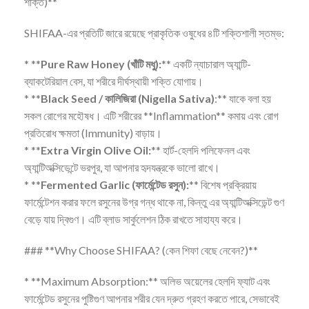
শক্তি)**
SHIFAA-এর প্রতিটি জারে রয়েছে প্রাকৃতিক ওষুধের ৪টি শক্তিশালী স্তম্ভ:
* **
Pure Raw Honey (খাঁটি মধু):
** একটি ন্যাচারাল অ্যান্টি-
ব্যাকটেরিয়াল বেস, যা শরীরে দীর্ঘস্থায়ী শক্তি যোগায়।
* **
Black Seed / কালিজিরা (Nigella Sativa)
:** যাকে বলা হয়
সকল রোগের মহৌষধ। এটি শরীরের **Inflammation** কমায় এবং রোগ
প্রতিরোধ ক্ষমতা (Immunity) বাড়ায়।
* **
Extra Virgin Olive Oil:
** হার্ট-হেলদি পলিফেনল এবং
অ্যান্টিঅক্সিডেন্টে ভরপুর, যা আপনার হৃদযন্ত্রকে ভালো রাখে।
* **
Fermented Garlic (ফার্মেন্টেড রসুন):
** বিশেষ প্রক্রিয়ায়
ফার্মেন্টেশন করার ফলে রসুনের উগ্র গন্ধ থাকে না, কিন্তু এর অ্যান্টিঅক্সিডেন্ট গুণ
বেড়ে যায় দ্বিগুণ। এটি ব্লাড সার্কুলেশন ঠিক রাখতে সাহায্য করে।
### **Why Choose SHIFAA? (কেন শিফা বেছে নেবেন?)**
* **Maximum Absorption:** অলিভ অয়েলের হেলদি ফ্যাট এবং
ফার্মেন্টেড রসুনের পুষ্টিগুণ আপনার শরীর যেন দ্রুত গ্রহণ করতে পারে, সেভাবেই