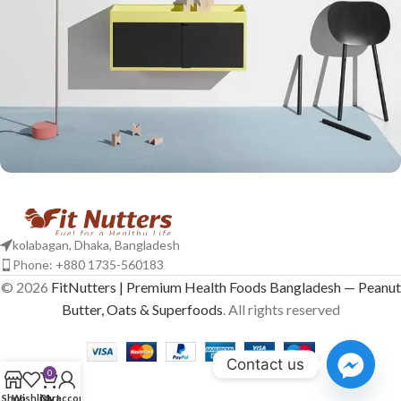
Suspendisse quam at vestibulum
Kitchen
kolabagan, Dhaka, Bangladesh
Phone: +880 1735-560183
© 2026
FitNutters | Premium Health Foods Bangladesh — Peanut
Butter, Oats & Superfoods
. All rights reserved
Contact us
0
Shop
Wishlist
Cart
My account