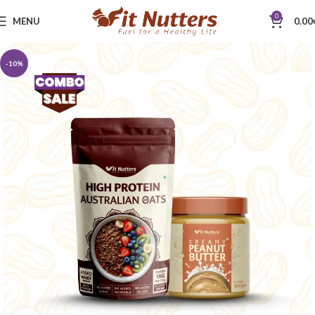
0
MENU
0.00
-10%