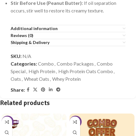
Stir Before Use (Peanut Butter):
If oil separation
occurs, stir well to restore its creamy texture.
Additional information
Reviews (0)
Shipping & Delivery
SKU:
N/A
Categories:
Combo
,
Combo Packages
,
Combo
Special
,
High Protein
,
High Protein Oats Combo
,
Oats
,
Wheat Oats
,
Whey Protein
Share:
Related products
-33%
-9%