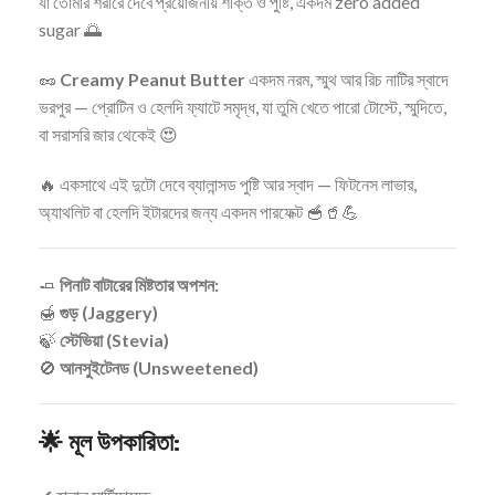
যা তোমার শরীরে দেবে প্রয়োজনীয় শক্তি ও পুষ্টি, একদম zero added
sugar 🌅
🥜
Creamy Peanut Butter
একদম নরম, স্মুথ আর রিচ নাটির স্বাদে
ভরপুর — প্রোটিন ও হেলদি ফ্যাটে সমৃদ্ধ, যা তুমি খেতে পারো টোস্টে, স্মুদিতে,
বা সরাসরি জার থেকেই 😍
🔥 একসাথে এই দুটো দেবে ব্যালান্সড পুষ্টি আর স্বাদ — ফিটনেস লাভার,
অ্যাথলিট বা হেলদি ইটারদের জন্য একদম পারফেক্ট 🥣🥤💪
🧈
পিনাট বাটারের মিষ্টতার অপশন:
🍯
গুড় (Jaggery)
🍃
স্টেভিয়া (Stevia)
🚫
আনসুইটেনড (Unsweetened)
🌟 মূল উপকারিতা: