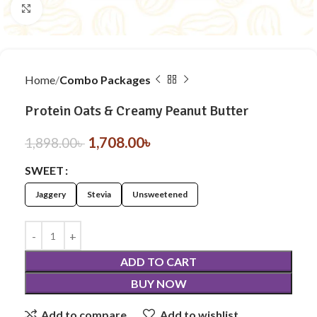
Click to enlarge
Home
Combo Packages
Protein Oats & Creamy Peanut Butter
1,708.00
৳
1,898.00
৳
SWEET
Jaggery
Stevia
Unsweetened
ADD TO CART
BUY NOW
Add to compare
Add to wishlist