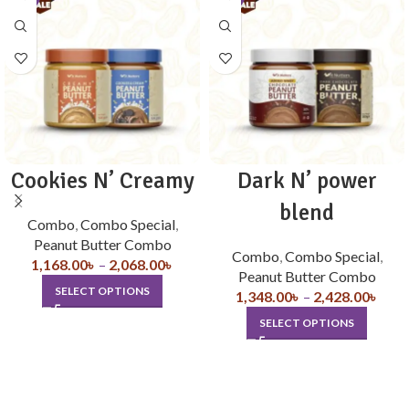
Cookies N’ Creamy
Dark N’ power
blend
Combo
,
Combo Special
,
Peanut Butter Combo
Combo
,
Combo Special
,
1,168.00
৳
–
2,068.00
৳
Peanut Butter Combo
SELECT OPTIONS
1,348.00
৳
–
2,428.00
৳
SELECT OPTIONS