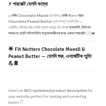
⚡
পারফেক্ট হেলদি কম্বো
১ কেজি Chocolate Muesli
এর সঙ্গে
১ কেজি বা ৫০০ গ্রাম
Chocolate Peanut Butter
হলো সম্পূর্ণ হেলদি মিল —
প্রোটিন, ফাইবার আর হেলদি ফ্যাটে ভরপুর এই কম্বো
অ্যাথলিট, ফিটনেস
লাভার বা হেলদি লাইফস্টাইল অনুসরণকারীদের জন্য একদম পারফেক্ট!
🏋️‍♂️❤️
🌟
Fit Nutters Chocolate Muesli &
Peanut Butter — হেলদি শুরু, এনার্জেটিক তুমি!
💪🍫
Here’s an
SEO-optimized product description
for
your website, perfect for ranking and converting
buyers 👇