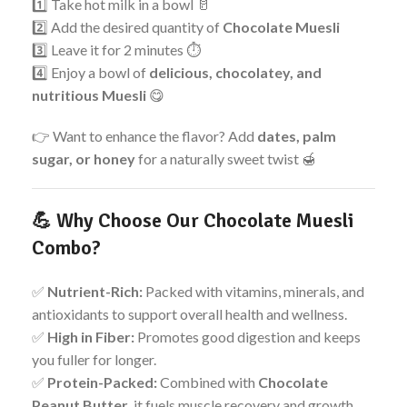
1️⃣ Take hot milk in a bowl 🥛
2️⃣ Add the desired quantity of
Chocolate Muesli
3️⃣ Leave it for 2 minutes ⏱️
4️⃣ Enjoy a bowl of
delicious, chocolatey, and
nutritious Muesli
😋
👉 Want to enhance the flavor? Add
dates, palm
sugar, or honey
for a naturally sweet twist 🍯
💪
Why Choose Our Chocolate Muesli
Combo?
✅
Nutrient-Rich:
Packed with vitamins, minerals, and
antioxidants to support overall health and wellness.
✅
High in Fiber:
Promotes good digestion and keeps
you fuller for longer.
✅
Protein-Packed:
Combined with
Chocolate
Peanut Butter
, it fuels muscle recovery and growth.