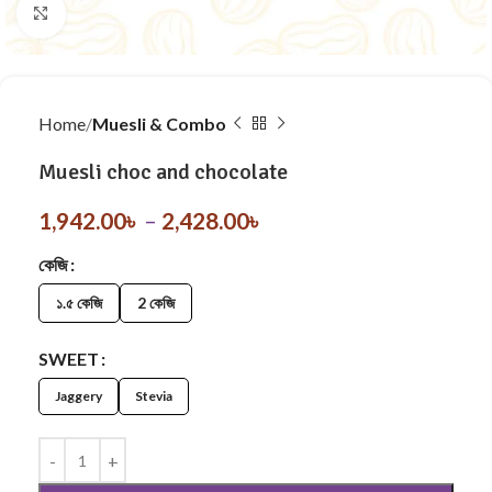
Click to enlarge
Home
Muesli & Combo
Muesli choc and chocolate
1,942.00
৳
–
2,428.00
৳
কেজি
১.৫ কেজি
2 কেজি
SWEET
Jaggery
Stevia