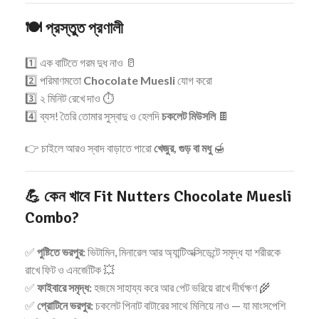
🍽️
প্রস্তুত প্রণালী
1️⃣ এক বাটিতে গরম দুধ নাও 🥛
2️⃣ পরিমাণমতো
Chocolate Muesli
যোগ করো
3️⃣ ২ মিনিট রেখে দাও ⏱️
4️⃣ ব্যস! তৈরি তোমার সুস্বাদু ও হেলদি
চকলেট মিউসলি
🍫
👉 চাইলে আরও স্বাদ বাড়াতে পারো
খেজুর, গুড় বা মধু
🍯
💪
কেন খাবে Fit Nutters Chocolate Muesli
Combo?
✅
পুষ্টিতে ভরপুর:
ভিটামিন, মিনারেল আর অ্যান্টিঅক্সিডেন্টে সমৃদ্ধ যা শরীরকে
রাখে ফিট ও এনর্জেটিক 💥
✅
ফাইবারে সমৃদ্ধ:
হজমে সাহায্য করে আর পেট ভরিয়ে রাখে দীর্ঘক্ষণ 🌾
✅
প্রোটিনে ভরপুর:
চকলেট পিনাট বাটারের সাথে মিলিয়ে নাও — যা মাংসপেশি