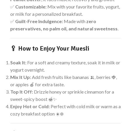
✅
Customizable:
Mix with your favorite fruits, yogurt,
or milk for a personalized breakfast.
✅
Guilt-Free Indulgence:
Made with
zero
preservatives, no palm oil, and natural sweetness
.
🥄
How to Enjoy Your Muesli
Soak It:
For a soft and creamy texture, soak it in milk or
yogurt overnight.
Mix It Up:
Add fresh fruits like bananas 🍌, berries 🍓,
or apples 🍎 for extra taste.
Top It Off:
Drizzle honey or sprinkle cinnamon for a
sweet-spicy boost 🍯✨
Enjoy Hot or Cold:
Perfect with cold milk or warm as a
cozy breakfast option ☀️❄️