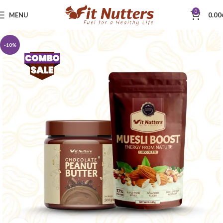
0
MENU
0.00
-10%