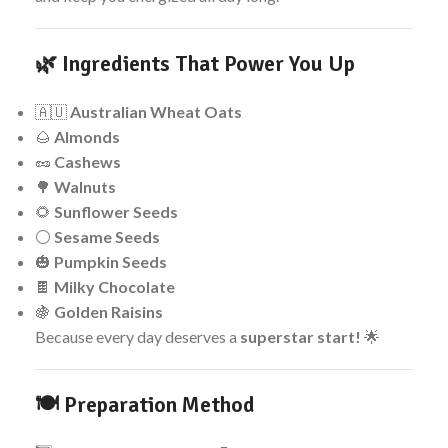
🌿
Ingredients That Power You Up
🇦🇺
Australian Wheat Oats
🌰
Almonds
🥜
Cashews
🌳
Walnuts
🌻
Sunflower Seeds
⚪
Sesame Seeds
🎃
Pumpkin Seeds
🍫
Milky Chocolate
🍇
Golden Raisins
Because every day deserves a
superstar start!
🌟
🍽️
Preparation Method