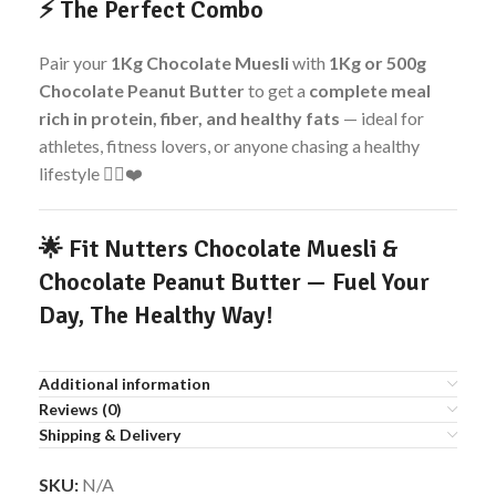
⚡
The Perfect Combo
Pair your
1Kg Chocolate Muesli
with
1Kg or 500g
Chocolate Peanut Butter
to get a
complete meal
rich in protein, fiber, and healthy fats
— ideal for
athletes, fitness lovers, or anyone chasing a healthy
lifestyle 🏋️‍♂️❤️
🌟
Fit Nutters Chocolate Muesli &
Chocolate Peanut Butter — Fuel Your
Day, The Healthy Way!
Additional information
Reviews (0)
Shipping & Delivery
SKU:
N/A