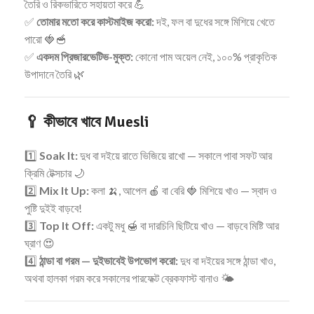
তৈরি ও রিকভারিতে সহায়তা করে 💪
✅
তোমার মতো করে কাস্টমাইজ করো:
দই, ফল বা দুধের সঙ্গে মিশিয়ে খেতে
পারো 🍓🥣
✅
একদম প্রিজারভেটিভ-মুক্ত:
কোনো পাম অয়েল নেই, ১০০% প্রাকৃতিক
উপাদানে তৈরি 🌿
🥄
কীভাবে খাবে Muesli
1️⃣
Soak It:
দুধ বা দইয়ে রাতে ভিজিয়ে রাখো — সকালে পাবা সফট আর
ক্রিমি টেক্সচার 🌙
2️⃣
Mix It Up:
কলা 🍌, আপেল 🍎 বা বেরি 🍓 মিশিয়ে খাও — স্বাদ ও
পুষ্টি দুইই বাড়বে!
3️⃣
Top It Off:
একটু মধু 🍯 বা দারচিনি ছিটিয়ে খাও — বাড়বে মিষ্টি আর
ঘ্রাণ 😍
4️⃣
ঠান্ডা বা গরম — দুইভাবেই উপভোগ করো:
দুধ বা দইয়ের সঙ্গে ঠান্ডা খাও,
অথবা হালকা গরম করে সকালের পারফেক্ট ব্রেকফাস্ট বানাও 🌤️