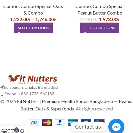
Combo
,
Combo Special
,
Oats
Combo
,
Combo Special
,
& Combo
Peanut Butter Combo
1,222.00
৳
–
1,746.00
৳
1,978.00
৳
2,178.00
৳
SELECT OPTIONS
SELECT OPTIONS
kolabagan, Dhaka, Bangladesh
Phone: +880 1735-560183
© 2026
FitNutters | Premium Health Foods Bangladesh — Peanut
Butter, Oats & Superfoods
. All rights reserved
Contact us
0