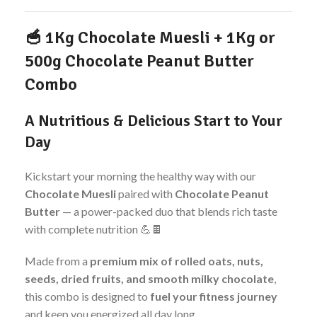
🥣
1Kg Chocolate Muesli + 1Kg or
500g Chocolate Peanut Butter
Combo
A Nutritious & Delicious Start to Your
Day
Kickstart your morning the healthy way with our
Chocolate Muesli
paired with
Chocolate Peanut
Butter
— a power-packed duo that blends rich taste
with complete nutrition 💪🍫
Made from a
premium mix of rolled oats, nuts,
seeds, dried fruits, and smooth milky chocolate
,
this combo is designed to
fuel your fitness journey
and keep you energized all day long.