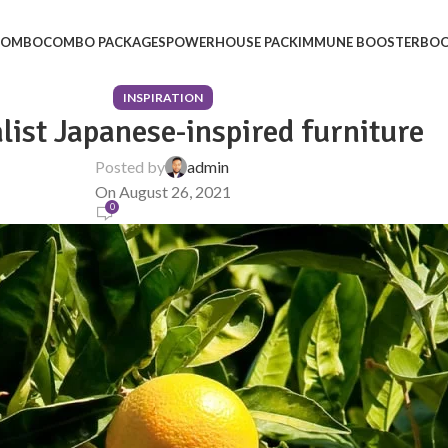
 COMBO
COMBO PACKAGES
POWERHOUSE PACK
IMMUNE BOOSTER
BOO
INSPIRATION
ist Japanese-inspired furniture
Posted by
admin
On August 26, 2021
0