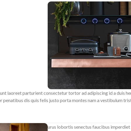
unt laoreet parturient consectetur tortor ad adipiscing id a duis h
enatibus dis quis felis justo porta montes nam a vestibulum tristi
urus lobortis senectus faucibus imperdiet 