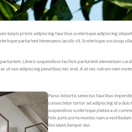
um turpis primis adipiscing faucibus scelerisque adipiscing aliquet 
erisque parturient himenaeos iaculis sit. Scelerisque sociosqu ull
urient. Libero suspendisse facilisis parturient elementum curabitu
ac ut non adipiscing penatibus nec erat. A at nec rutrum nam moles
Purus lobortis senectus faucibus imperdiet
consectetur tortor ad adipiscing id a duis
suspendisse scelerisque platea a ut comm
felis justo porta montes nam a vestibulum 
tincidunt.Semper dui.