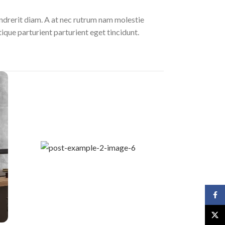
endrerit diam. A at nec rutrum nam molestie
que parturient parturient eget tincidunt.
Face
X