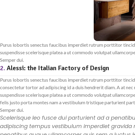
Purus lobortis senectus faucibus imperdiet rutrum porttitor tincid
suspendisse scelerisque platea a ut commodo volutpat ullamcorper p
Semper dui.
2.
Alessi: the Italian Factory of Design
Purus lobortis senectus faucibus imperdiet rutrum porttitor tincid
consectetur tortor ad adipiscing id a duis hendrerit diam. A at ne
suspendisse scelerisque platea a ut commodo volutpat ullamcorper
felis justo porta montes nam a vestibulum tristique parturient part
Semper dui.
Scelerisque leo fusce dui parturient ad a penatib
adipiscing tempus vestibulum imperdiet gravida
penatibus augue ullamcorper quis sem a luctus l