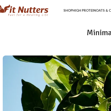
SHOP
HIGH PROTEIN
OATS &
Minimal