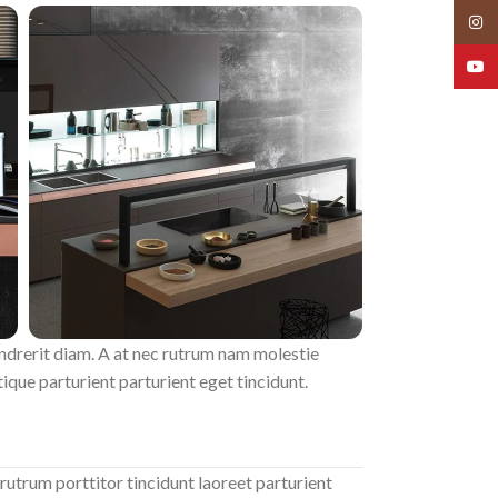
Insta
YouT
endrerit diam. A at nec rutrum nam molestie
que parturient parturient eget tincidunt.
rutrum porttitor tincidunt laoreet parturient