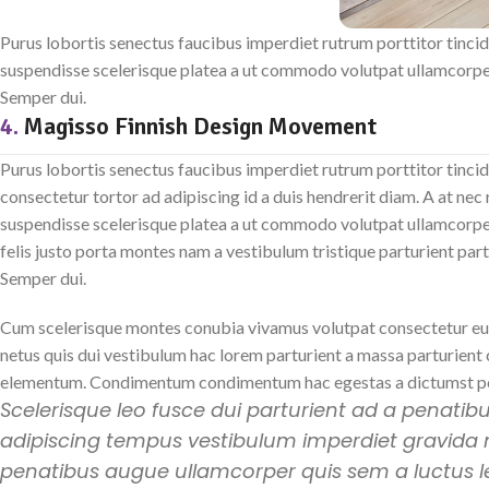
Purus lobortis senectus faucibus imperdiet rutrum porttitor tincid
suspendisse scelerisque platea a ut commodo volutpat ullamcorper p
Semper dui.
4.
Magisso Finnish Design Movement
Purus lobortis senectus faucibus imperdiet rutrum porttitor tincid
consectetur tortor ad adipiscing id a duis hendrerit diam. A at ne
suspendisse scelerisque platea a ut commodo volutpat ullamcorper
felis justo porta montes nam a vestibulum tristique parturient part
Semper dui.
Cum scelerisque montes conubia vivamus volutpat consectetur e
netus quis dui vestibulum hac lorem parturient a massa parturient 
elementum. Condimentum condimentum hac egestas a dictumst po
Scelerisque leo fusce dui parturient ad a penatib
adipiscing tempus vestibulum imperdiet gravida
penatibus augue ullamcorper quis sem a luctus l