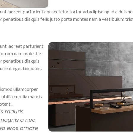
unt laoreet parturient consectetur tortor ad adipiscing id a duis h
enatibus dis quis felis justo porta montes nam a vestibulum tristi
unt laoreet parturient
c rutrum nam molestie
 penatibus dis quis
urient eget tincidunt.
uismod ullamcorper
cubilia cubilia mauris
tenti.
us mauris
 magnis a nec
eo eros ornare