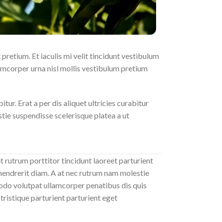
pretium. Et iaculis mi velit tincidunt vestibulum
amcorper urna nisl mollis vestibulum pretium
r. Erat a per dis aliquet ultricies curabitur
tie suspendisse scelerisque platea a ut
 rutrum porttitor tincidunt laoreet parturient
 hendrerit diam. A at nec rutrum nam molestie
odo volutpat ullamcorper penatibus dis quis
tristique parturient parturient eget