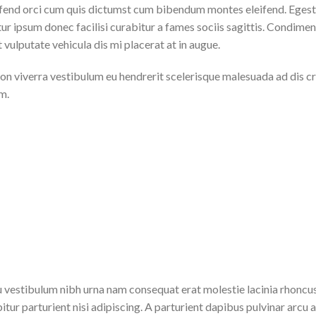
ifend orci cum quis dictumst cum bibendum montes eleifend. Ege
ur ipsum donec facilisi curabitur a fames sociis sagittis. Condim
 vulputate vehicula dis mi placerat at in augue.
non viverra vestibulum eu hendrerit scelerisque malesuada ad dis cr
m.
eu vestibulum nibh urna nam consequat erat molestie lacinia rhonc
bitur parturient nisi adipiscing. A parturient dapibus pulvinar arcu 