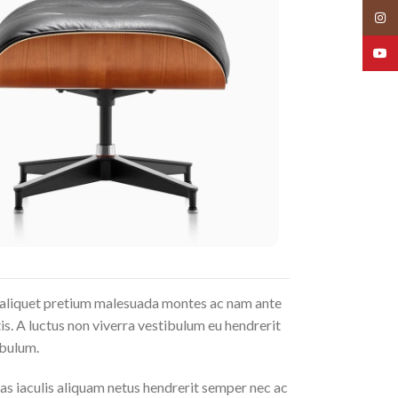
Insta
YouT
a aliquet pretium malesuada montes ac nam ante
is. A luctus non viverra vestibulum eu hendrerit
ibulum.
as iaculis aliquam netus hendrerit semper nec ac