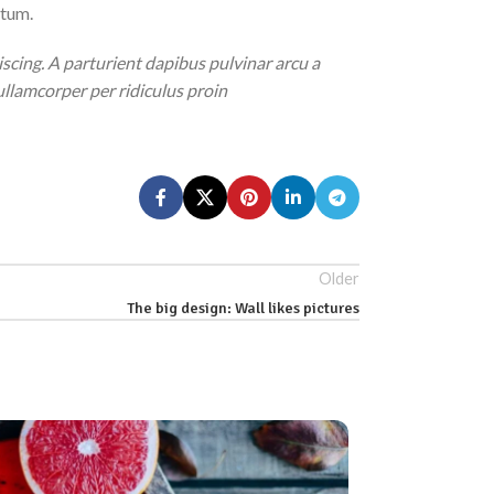
ntum.
iscing. A parturient dapibus pulvinar arcu a
ullamcorper per ridiculus proin
Older
The big design: Wall likes pictures
26
AUG