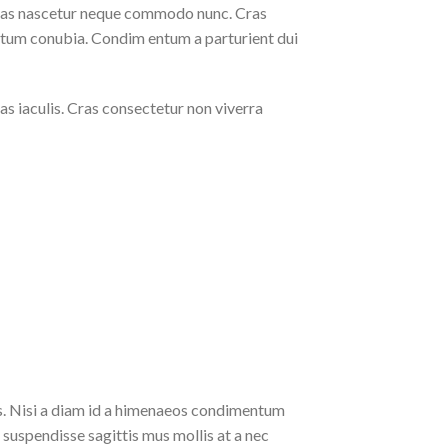
stas nascetur neque commodo nunc. Cras
entum conubia. Condim entum a parturient dui
as iaculis. Cras consectetur non viverra
us. Nisi a diam id a himenaeos condimentum
a suspendisse sagittis mus mollis at a nec