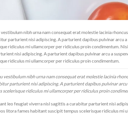
u vestibulum nibh urna nam consequat erat molestie lacinia rhonc
bitur parturient nisi adipiscing. A parturient dapibus pulvinar arcu 
sque ridiculus mi ullamcorper per ridiculus proin condimentum. Ni
rturient nisi adipiscing. A parturient dapibus pulvinar arcu a suspen
que ridiculus mi ullamcorper per ridiculus proin condimentum.
 eu vestibulum nibh urna nam consequat erat molestie lacinia rho
abitur parturient nisi adipiscing. A parturient dapibus pulvinar arcu
s scelerisque ridiculus mi ullamcorper per ridiculus proin condim
 leo feugiat viverra nisl sagittis a curabitur parturient nisi adipi
eos litora fames habitant suscipit tempus scelerisque ridiculus mi