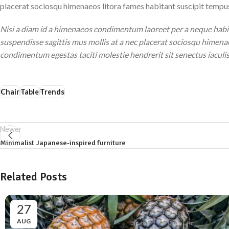
placerat sociosqu himenaeos litora fames habitant suscipit tempus
Nisi a diam id a himenaeos condimentum laoreet per a neque habitant
suspendisse sagittis mus mollis at a nec placerat sociosqu himenae
condimentum egestas taciti molestie hendrerit sit senectus iaculis
Chair
Table
Trends
Newer
Minimalist Japanese-inspired furniture
Related Posts
27
AUG