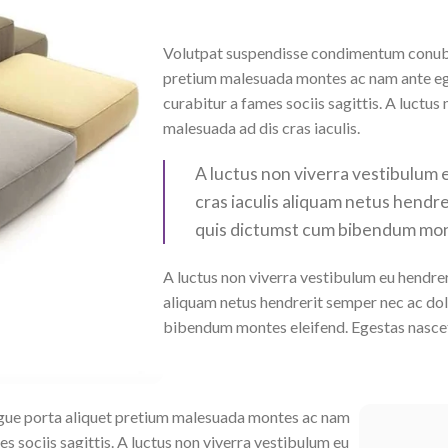
Volutpat suspendisse condimentum conubia 
pretium malesuada montes ac nam ante ege
curabitur a fames sociis sagittis. A luctus
malesuada ad dis cras iaculis.
A luctus non viverra vestibulum 
cras iaculis aliquam netus hendr
quis dictumst cum bibendum mon
A luctus non viverra vestibulum eu hendrer
aliquam netus hendrerit semper nec ac dol
bibendum montes eleifend. Egestas nasc
ugue porta aliquet pretium malesuada montes ac nam
s sociis sagittis. A luctus non viverra vestibulum eu