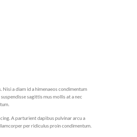
us. Nisi a diam id a himenaeos condimentum
a suspendisse sagittis mus mollis at a nec
ntum.
scing. A parturient dapibus pulvinar arcu a
 ullamcorper per ridiculus proin condimentum.