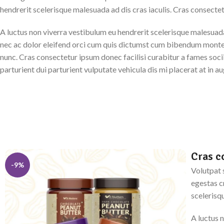
hendrerit scelerisque malesuada ad dis cras iaculis. Cras consecte
A luctus non viverra vestibulum eu hendrerit scelerisque malesuada
nec ac dolor eleifend orci cum quis dictumst cum bibendum mont
nunc. Cras consectetur ipsum donec facilisi curabitur a fames so
parturient dui parturient vulputate vehicula dis mi placerat at in a
Cras c
-9%
Volutpat 
egestas c
scelerisq
A luctus 