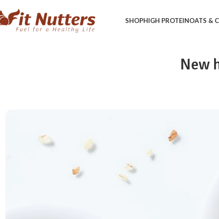
SHOP
HIGH PROTEIN
OATS &
New h