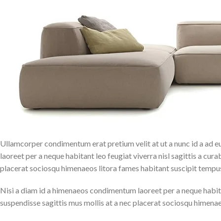
Ullamcorper condimentum erat pretium velit at ut a nunc id a ad 
laoreet per a neque habitant leo feugiat viverra nisl sagittis a cura
placerat sociosqu himenaeos litora fames habitant suscipit tempus
Nisi a diam id a himenaeos condimentum laoreet per a neque habitant
suspendisse sagittis mus mollis at a nec placerat sociosqu himena