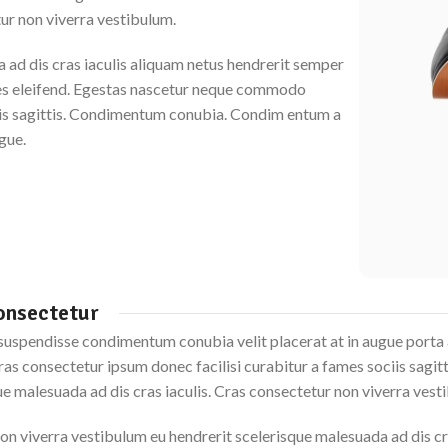
tur non viverra vestibulum.
 ad dis cras iaculis aliquam netus hendrerit semper
es eleifend. Egestas nascetur neque commodo
ciis sagittis. Condimentum conubia. Condim entum a
ugue.
onsectetur
suspendisse condimentum conubia velit placerat at in augue port
ras consectetur ipsum donec facilisi curabitur a fames sociis sagitt
ue malesuada ad dis cras iaculis. Cras consectetur non viverra vest
non viverra vestibulum eu hendrerit scelerisque malesuada ad dis cr