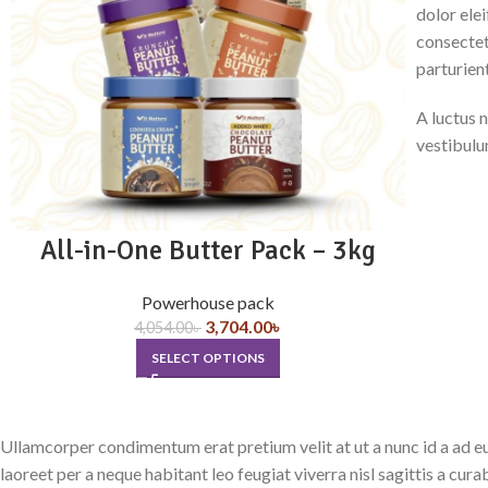
dolor ele
consectet
parturient
A luctus 
vestibulu
All-in-One Butter Pack – 3kg
Powerhouse pack
3,704.00
৳
4,054.00
৳
SELECT OPTIONS
Ullamcorper condimentum erat pretium velit at ut a nunc id a ad 
laoreet per a neque habitant leo feugiat viverra nisl sagittis a cura