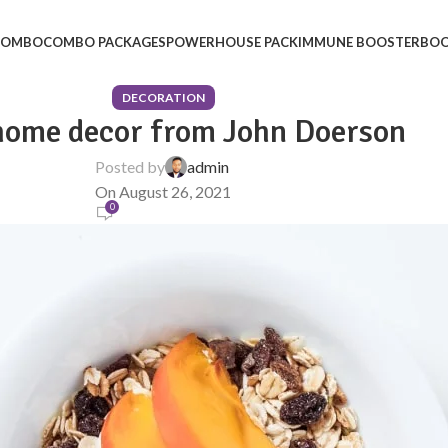
 COMBO
COMBO PACKAGES
POWERHOUSE PACK
IMMUNE BOOSTER
BOO
DECORATION
ome decor from John Doerson
Posted by
admin
On August 26, 2021
0