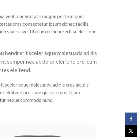
velit placerat at in augue porta aliquet
stas cras consectetur ipsum donec facilisi
 non viverra vestibulum eu hendrerit scelerisque
eu hendrerit scelerisque malesuada ad dis
erit semper nec ac dolor eleifend orci cum
tes eleifend.
it scelerisque malesuada ad dis cras iaculis
or eleifend orci cum quis dictumst cum
etur neque commodo nunc.
Face
X