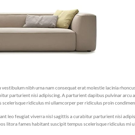
eu vestibulum nibh urna nam consequat erat molestie lacinia rhonc
bitur parturient nisi adipiscing. A parturient dapibus pulvinar arcu 
 scelerisque ridiculus mi ullamcorper per ridiculus proin condime
 leo feugiat viverra nisl sagittis a curabitur parturient nisi adipi
eos litora fames habitant suscipit tempus scelerisque ridiculus mi